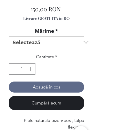
Preț
150,00 RON
Livrare GRATUITA in RO
Mărime
*
Cantitate
*
Adaugă în coș
Cumpără acum
Piele naturala bizon/box , talpa
flexibila.