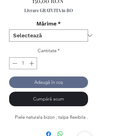
Preț
150,00 RON
Livrare GRATUITA in RO
Mărime
*
Cantitate
*
Adaugă în coș
Cumpără acum
Piele naturala bizon , talpa flexibila .