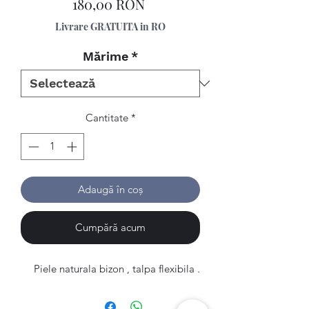
Preț
180,00 RON
Livrare GRATUITA in RO
Mărime
*
Cantitate
*
Adaugă în coș
Cumpără acum
Piele naturala bizon , talpa flexibila .