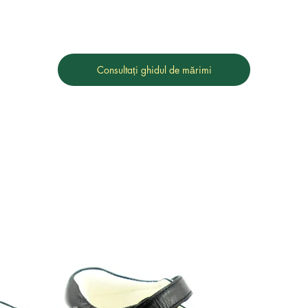
Consultați ghidul de mărimi