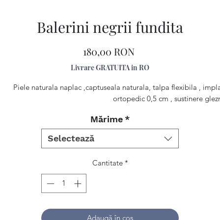
Balerini negrii fundita
Preț
180,00 RON
Livrare GRATUITA in RO
Piele naturala naplac ,captuseala naturala, talpa flexibila , impl
ortopedic 0,5 cm , sustinere glez
Mărime
*
Selectează
Cantitate
*
Adaugă în coș