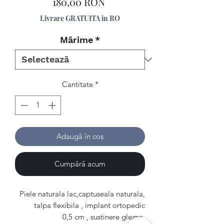
Preț
180,00 RON
Livrare GRATUITA in RO
Mărime
*
Cantitate
*
Adaugă în coș
Cumpără acum
Piele naturala lac,captuseala naturala,
talpa flexibila , implant ortopedic
0,5 cm , sustinere glezna.