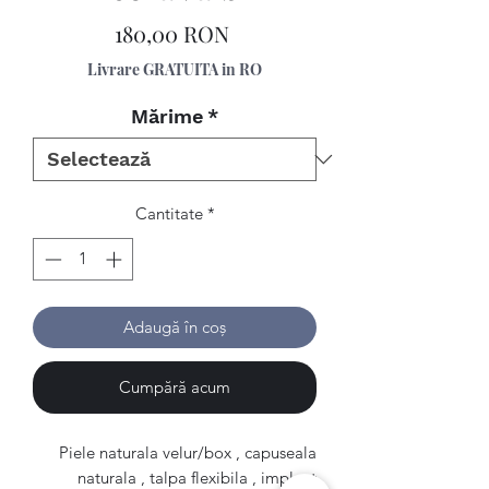
Preț
180,00 RON
Livrare GRATUITA in RO
Mărime
*
Cantitate
*
Adaugă în coș
Cumpără acum
Piele naturala velur/box , capuseala
naturala , talpa flexibila , implant